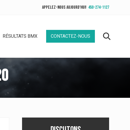
Appelez-nous aujourd'hui!
450-274-1127
Befor
Heade
RÉSULTATS BMX
CONTACTEZ-NOUS
Rechercher
20
Barre
DISCUTONS