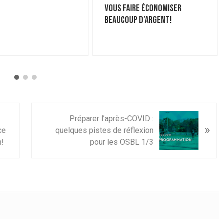
vous faire économiser
beaucoup d’argent!
A
Préparer l’après-COVID :
»
r
ce
quelques pistes de réflexion
t
n!
pour les OSBL 1/3
i
c
l
e
s
u