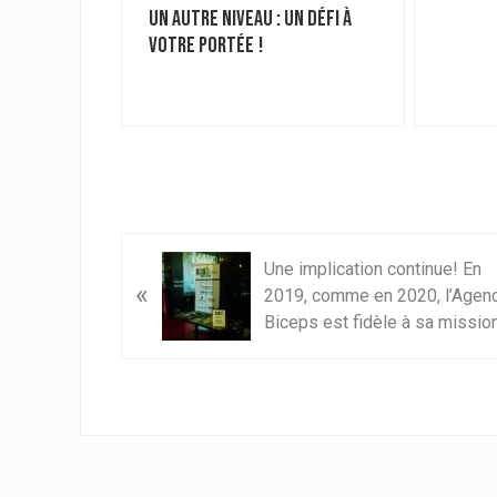
20,
un autre niveau : un défi à
t fidèle à
votre portée !
A
Une implication continue! En
«
r
2019, comme en 2020, l’Agen
t
Biceps est fidèle à sa missio
i
c
l
e
p
r